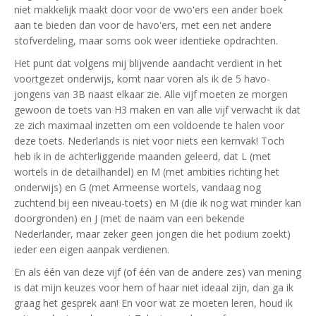
niet makkelijk maakt door voor de vwo'ers een ander boek
aan te bieden dan voor de havo'ers, met een net andere
stofverdeling, maar soms ook weer identieke opdrachten.
Het punt dat volgens mij blijvende aandacht verdient in het
voortgezet onderwijs, komt naar voren als ik de 5 havo-
jongens van 3B naast elkaar zie. Alle vijf moeten ze morgen
gewoon de toets van H3 maken en van alle vijf verwacht ik dat
ze zich maximaal inzetten om een voldoende te halen voor
deze toets. Nederlands is niet voor niets een kernvak! Toch
heb ik in de achterliggende maanden geleerd, dat L (met
wortels in de detailhandel) en M (met ambities richting het
onderwijs) en G (met Armeense wortels, vandaag nog
zuchtend bij een niveau-toets) en M (die ik nog wat minder kan
doorgronden) en J (met de naam van een bekende
Nederlander, maar zeker geen jongen die het podium zoekt)
ieder een eigen aanpak verdienen.
En als één van deze vijf (of één van de andere zes) van mening
is dat mijn keuzes voor hem of haar niet ideaal zijn, dan ga ik
graag het gesprek aan! En voor wat ze moeten leren, houd ik