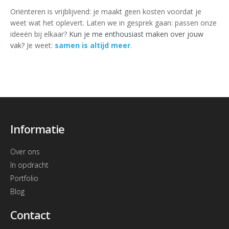
Oriënteren is vrijblijvend: je maakt geen kosten voordat je
weet wat het oplevert. Laten we in gesprek gaan: passen onze
ideeën bij elkaar?
Kun je me enthousiast maken over jouw
vak?
Je weet:
samen is altijd meer
.
Informatie
Over ons
In opdracht
Portfolio
Blog
Contact