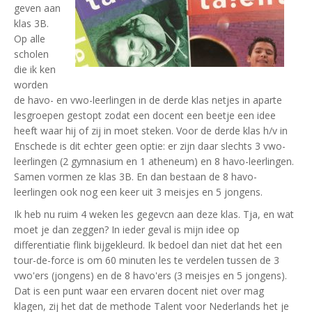
geven aan
klas 3B.
Op alle
scholen
die ik ken
worden
de havo- en vwo-leerlingen in de derde klas netjes in aparte
lesgroepen gestopt zodat een docent een beetje een idee
heeft waar hij of zij in moet steken. Voor de derde klas h/v in
Enschede is dit echter geen optie: er zijn daar slechts 3 vwo-
leerlingen (2 gymnasium en 1 atheneum) en 8 havo-leerlingen.
Samen vormen ze klas 3B. En dan bestaan de 8 havo-
leerlingen ook nog een keer uit 3 meisjes en 5 jongens.
Ik heb nu ruim 4 weken les gegevcn aan deze klas. Tja, en wat
moet je dan zeggen? In ieder geval is mijn idee op
differentiatie flink bijgekleurd. Ik bedoel dan niet dat het een
tour-de-force is om 60 minuten les te verdelen tussen de 3
vwo'ers (jongens) en de 8 havo'ers (3 meisjes en 5 jongens).
Dat is een punt waar een ervaren docent niet over mag
klagen, zij het dat de methode Talent voor Nederlands het je