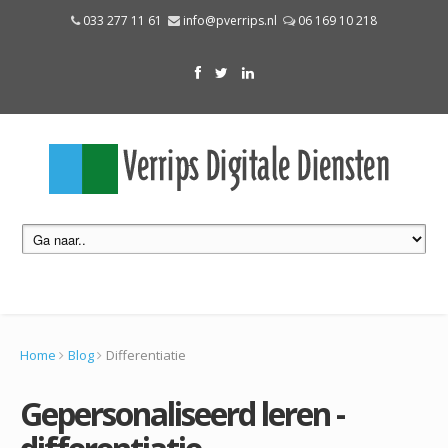
033 277 11 61
info@pverrips.nl
06 169 10 218
Home
Blog
Differentiatie
Gepersonaliseerd leren -