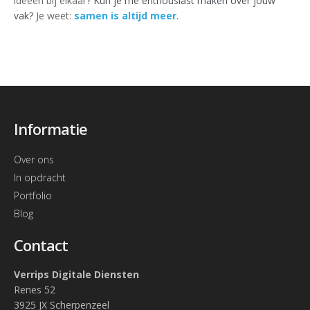
ideeën bij elkaar?
Kun je me enthousiast maken over jouw
vak?
Je weet:
samen is altijd meer
.
Informatie
Over ons
In opdracht
Portfolio
Blog
Contact
Verrips Digitale Diensten
Renes 52
3925 JX Scherpenzeel