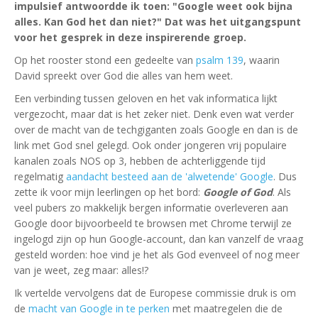
impulsief antwoordde ik toen: "Google weet ook bijna
alles. Kan God het dan niet?" Dat was het uitgangspunt
voor het gesprek in deze inspirerende groep.
Op het rooster stond een gedeelte van
psalm 139
, waarin
David spreekt over God die alles van hem weet.
Een verbinding tussen geloven en het vak informatica lijkt
vergezocht, maar dat is het zeker niet. Denk even wat verder
over de macht van de techgiganten zoals Google en dan is de
link met God snel gelegd. Ook onder jongeren vrij populaire
kanalen zoals NOS op 3, hebben de achterliggende tijd
regelmatig
aandacht besteed aan de 'alwetende' Google
. Dus
zette ik voor mijn leerlingen op het bord:
Google of God
. Als
veel pubers zo makkelijk bergen informatie overleveren aan
Google door bijvoorbeeld te browsen met Chrome terwijl ze
ingelogd zijn op hun Google-account, dan kan vanzelf de vraag
gesteld worden: hoe vind je het als God evenveel of nog meer
van je weet, zeg maar: alles!?
Ik vertelde vervolgens dat de Europese commissie druk is om
de
macht van Google in te perken
met maatregelen die de