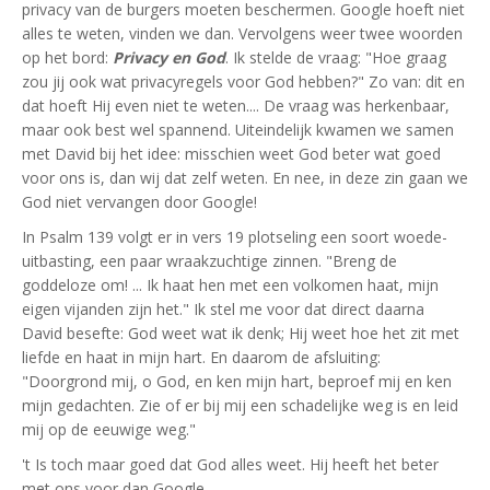
privacy van de burgers moeten beschermen. Google hoeft niet
alles te weten, vinden we dan. Vervolgens weer twee woorden
op het bord:
Privacy en God
. Ik stelde de vraag: "Hoe graag
zou jij ook wat privacyregels voor God hebben?" Zo van: dit en
dat hoeft Hij even niet te weten.... De vraag was herkenbaar,
maar ook best wel spannend. Uiteindelijk kwamen we samen
met David bij het idee: misschien weet God beter wat goed
voor ons is, dan wij dat zelf weten. En nee, in deze zin gaan we
God niet vervangen door Google!
In Psalm 139 volgt er in vers 19 plotseling een soort woede-
uitbasting, een paar wraakzuchtige zinnen. "Breng de
goddeloze om! ... Ik haat hen met een volkomen haat, mijn
eigen vijanden zijn het." Ik stel me voor dat direct daarna
David besefte: God weet wat ik denk; Hij weet hoe het zit met
liefde en haat in mijn hart. En daarom de afsluiting:
"Doorgrond mij, o God, en ken mijn hart, beproef mij en ken
mijn gedachten. Zie of er bij mij een schadelijke weg is en leid
mij op de eeuwige weg."
't Is toch maar goed dat God alles weet. Hij heeft het beter
met ons voor dan Google...