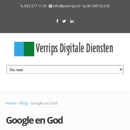
033 277 11 61
info@pverrips.nl
06 169 10 218
Home
Blog
Google en God
Google en God