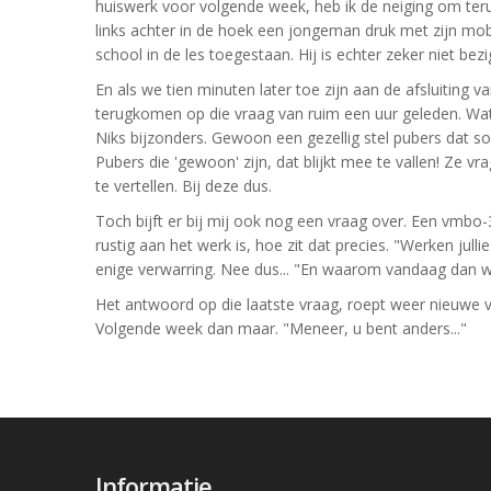
huiswerk voor volgende week, heb ik de neiging om terug
links achter in de hoek een jongeman druk met zijn mobi
school in de les toegestaan. Hij is echter zeker niet bez
En als we tien minuten later toe zijn aan de afsluiting va
terugkomen op die vraag van ruim een uur geleden. Wat vi
Niks bijzonders. Gewoon een gezellig stel pubers dat so
Pubers die 'gewoon' zijn, dat blijkt mee te vallen! Ze
te vertellen. Bij deze dus.
Toch bijft er bij mij ook nog een vraag over. Een vmbo-3
rustig aan het werk is, hoe zit dat precies. "Werken julli
enige verwarring. Nee dus... "En waarom vandaag dan w
Het antwoord op die laatste vraag, roept weer nieuwe v
Volgende week dan maar. "Meneer, u bent anders..."
Informatie