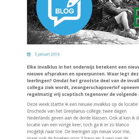
5 januari 2016
Elke invalklus in het onderwijs betekent een nie
nieuwe afspraken en speerpunten. Waar legt deze
leerlingen? Omdat het grootste deel van de inva
collega ziek wordt, zwangerschapsverlof opneemt
regelmatig vrij sceptisch tegenover de volgende
Deze week startte ik een nieuwe invalklus op de locatie
Enschede van het Greijdanus-college: twee dagen
Nederlands geven aan de derde klassen. Ook al ken ik 
locatie van een vorige keer, toch ga ik er zo blanco
mogelijk naar toe. De leeringen zijn nieuw voor me,
maar ook de boeken voor 3 havo en 3 vwo van de