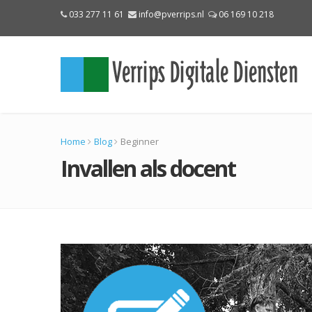
033 277 11 61
info@pverrips.nl
06 169 10 218
Home
Blog
Beginner
Invallen als docent