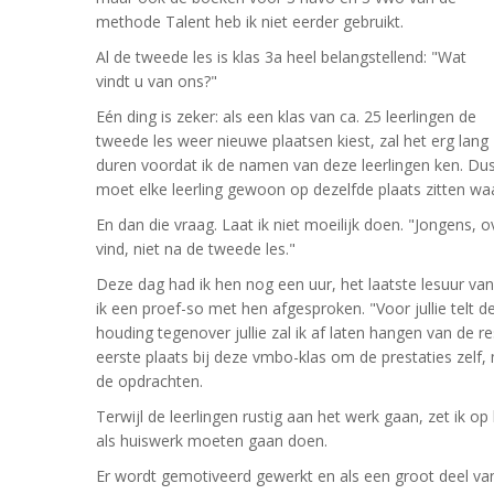
methode Talent heb ik niet eerder gebruikt.
Al de tweede les is klas 3a heel belangstellend: "Wat
vindt u van ons?"
Eén ding is zeker: als een klas van ca. 25 leerlingen de
tweede les weer nieuwe plaatsen kiest, zal het erg lang
duren voordat ik de namen van deze leerlingen ken. Du
moet elke leerling gewoon op dezelfde plaats zitten waar 
En dan die vraag. Laat ik niet moeilijk doen. "Jongens, ove
vind, niet na de tweede les."
Deze dag had ik hen nog een uur, het laatste lesuur van
ik een proef-so met hen afgesproken. "Voor jullie telt d
houding tegenover jullie zal ik af laten hangen van de re
eerste plaats bij deze vmbo-klas om de prestaties zelf,
de opdrachten.
Terwijl de leerlingen rustig aan het werk gaan, zet ik op
als huiswerk moeten gaan doen.
Er wordt gemotiveerd gewerkt en als een groot deel van 